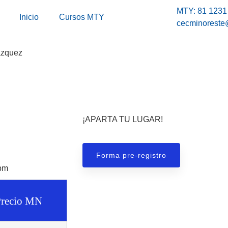
MTY: 81 1231
Inicio
Cursos MTY
cecminoreste
azquez
¡APARTA TU LUGAR!
Forma pre-registro
pm
Precio MN