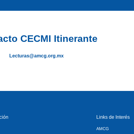
cto CECMI Itinerante
Lecturas@amcg.org.mx
ción
Links de Interés
AMCG