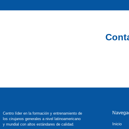
Conta
Navega
Centro líder en la formación y entrenamiento de
los cirujanos generales
a nivel latinoamericano
Inicio
y mundial con altos estándares de calidad.