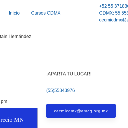
+52 55 37183
Inicio
Cursos CDMX
CDMX: 55 55
cecmicdmx@a
stain Hernández
¡APARTA TU LUGAR!
(55)55343976
 pm
cecmicdmx@amcg.org.mx
Precio MN