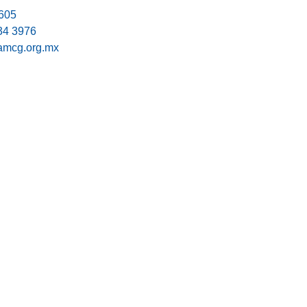
605
34 3976
mcg.org.mx